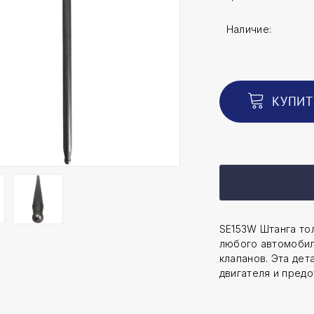
Наличие:
КУПИТ
SE153W Штанга тол
любого автомобил
клапанов. Эта де
двигателя и предо