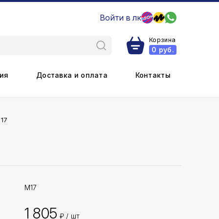
Войти в лк
Корзина
0
руб.
ия
Доставка и оплата
Контакты
М17
М17
1 805
₽ / шт